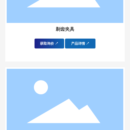
剃齿夹具
获取询价 ↗
产品详情 ↗