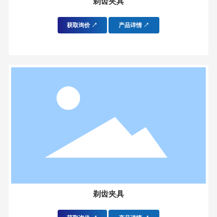
剃齿夹具
获取询价 ↗
产品详情 ↗
剃齿夹具