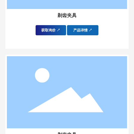
剃齿夹具
获取询价 ↗
产品详情 ↗