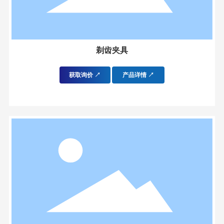
剃齿夹具
获取询价 ↗
产品详情 ↗