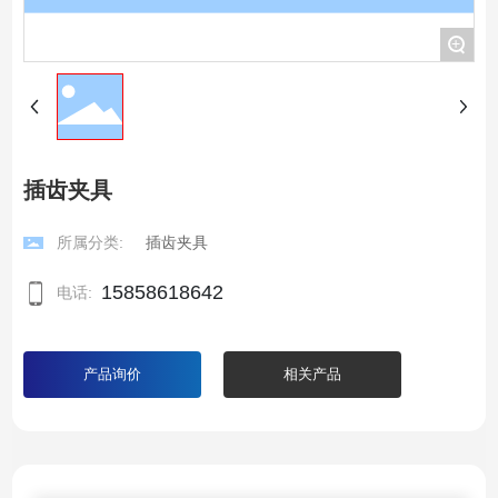
+
插齿夹具
所属分类:
插齿夹具
15858618642
电话:
产品询价
相关产品