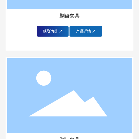
剃齿夹具
获取询价 ↗
产品详情 ↗