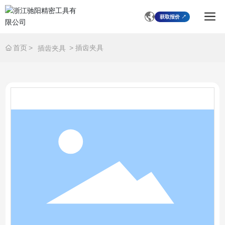
获取报价 ↗
插齿夹具
首页
插齿夹具