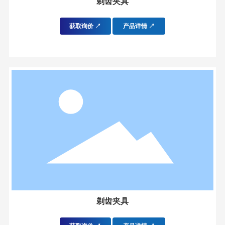
剃齿夹具
获取询价 ↗
产品详情 ↗
剃齿夹具